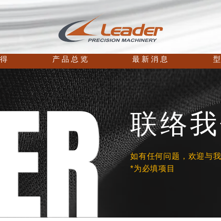
 得
产 品 总 览
最 新 消 息
型
ER
联络我
如有任何问题，欢迎与我
*为必填项目