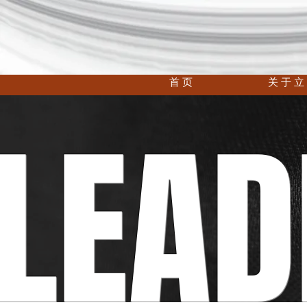
首 页
关 于 立
LEAD