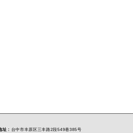
地址 :
台中市丰原区三丰路2段549巷385号