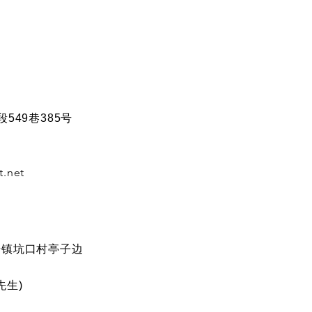
549巷385号
t.net
步镇坑口村亭子边
先生)