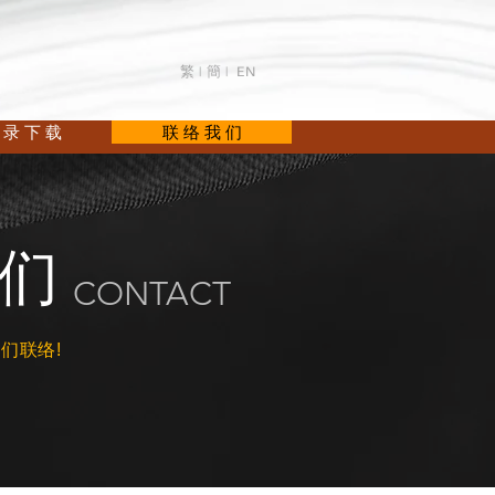
繁 |
簡 |
EN
 录 下 载
联 络 我 们
们
CONTACT
们联络!