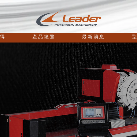
 得
產 品 總 覽
最 新 消 息
型