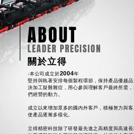
ABOUT
LEADER PRECISION
關於立得
2004
-本公司成立於
年
堅持與執著安排每個製程環節，保持產品優越品
決加工疑難雜症，用心參與理解客戶最終所需，
們經營的動力。
成立以來增加眾多的國內外客戶，積極努力與客
使產品逐漸多樣化。
立得精密科技除了研發最先進之高精度與高速長