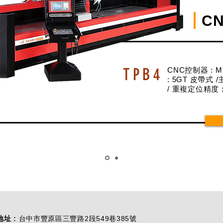
C
TPB4
CNC控制器 : M7
: 5GT 皮帶式 
/ 重複定位精度 : X 
地址 :
台中市豐原區三豐路2段549巷385號