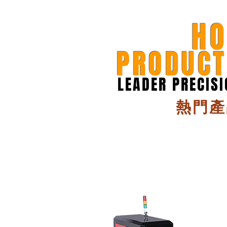
HO
PRODUCT
LEADER PRECIS
熱門產