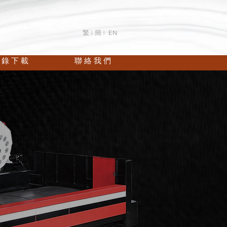
繁 |
簡 |
EN
 錄 下 載
聯 絡 我 們