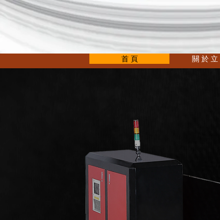
首 頁
關 於 立