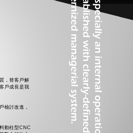
質，替客戶解
客戶成長是我
戶檢討改進，
料動柱型CNC