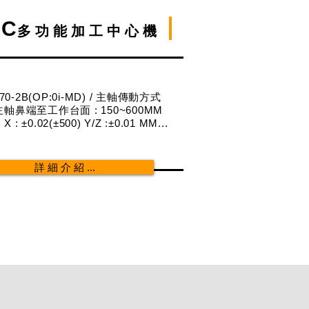
NC
多功能加工中心機
0-2B(OP:0i-MD) / 主軸傳動方式
/主軸鼻端至工作台面 : 150~600MM
: ±0.02(±500) Y/Z :±0.01 MM...
詳 細 介 紹 ...