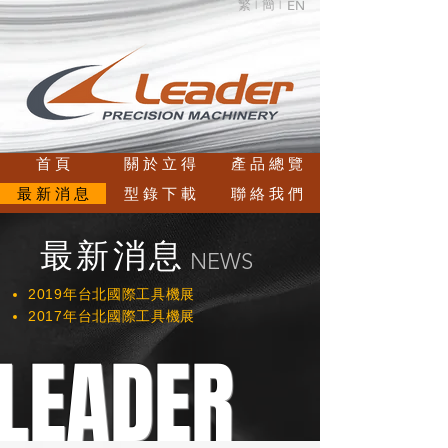
繁 |
簡 |
EN
首 頁
關 於 立 得
產 品 總 覽
最 新 消 息
型 錄 下 載
聯 絡 我 們
最新消息
NEWS
2019年台北國際工具機展
2017
年台北國際工具機展
LEADER