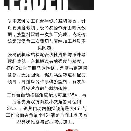
使用双独立工作台与锯片裁切装置，针
对复角度裁切，极简易操作介面输入数
据，挤型料双端一次加工完成，克服传
统繁琐复角二次裁切与零件加工品质不
良问题。
强稳的机械结构配合线性滑轨与滚珠导
螺杆成就一台机械该有的强度与精度，
搭配5轴全伺服马达控制，角度与距离问
题皆可无须担忧，锯片马达转速标配变
频器，可适应各种厚薄挤型料，有效加
强锯片寿命与裁切条件。
工作台自动摆幅角度最大可至135∘，与
后靠夹角双方向最小夹角皆可达到
22.5∘，锯片自动内偏摆倾角最大45∘与
工作台面夹角最小45∘满足市面上各类奇
型异状帷幕与窗型裁切加工。