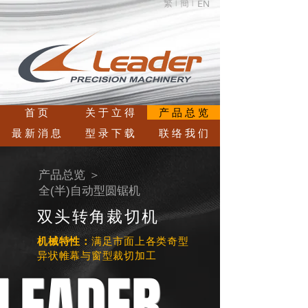
繁 |
簡 |
EN
首 页
关 于 立 得
产 品 总 览
最 新 消 息
型 录 下 载
联 络 我 们
产品总览 ＞
全(半)自动型圆锯机
双头转角裁切机
机械特性：
满足市面上各类奇型
异状帷幕与窗型裁切加工
LEADER