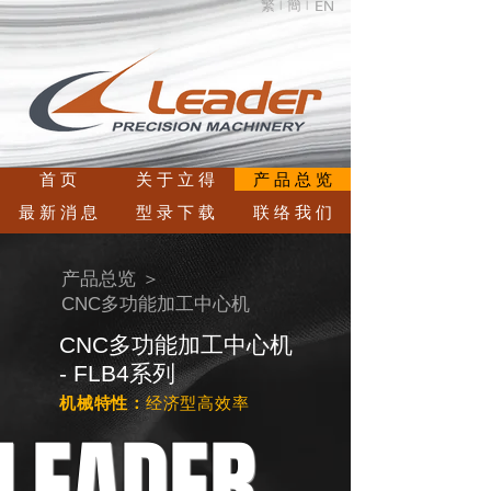
繁 |
簡 |
EN
首 页
关 于 立 得
产 品 总 览
最 新 消 息
型 录 下 载
联 络 我 们
产品总览 ＞
CNC多功能加工中心机
CNC多功能加工中心机
- FLB4系列
机械特性：
经济型高效率
LEADER